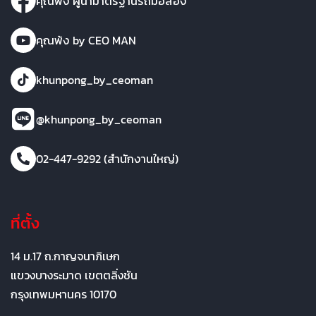
คุณพ้ง ผู้นำมาตรฐานรถมือสอง
คุณพ้ง by CEO MAN
khunpong_by_ceoman
@khunpong_by_ceoman
02-447-9292 (สำนักงานใหญ่)
ที่ตั้ง
14 ม.17 ถ.กาญจนาภิเษก
แขวงบางระมาด เขตตลิ่งชัน
กรุงเทพมหานคร 10170