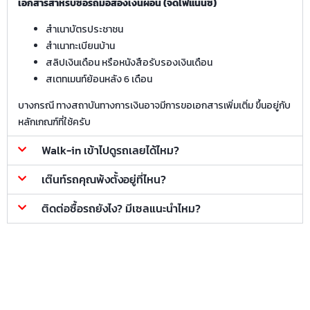
เอกสารสำหรับซื้อรถมือสองเงินผ่อน (จัดไฟแนนซ์)
สำเนาบัตรประชาชน
สำเนาทะเบียนบ้าน
สลิปเงินเดือน หรือหนังสือรับรองเงินเดือน
สเตทเมนท์ย้อนหลัง 6 เดือน
บางกรณี ทางสถาบันทางการเงินอาจมีการขอเอกสารเพิ่มเติ่ม ขึ้นอยู่กับ
หลักเกณฑ์ที่ใช้ครับ
Walk-in เข้าไปดูรถเลยได้ไหม?
เต๊นท์รถคุณพ้งตั้งอยู่ที่ไหน?
ติดต่อซื้อรถยังไง? มีเซลแนะนำไหม?