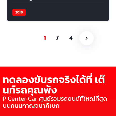
2018
1
/
4
ทดลองขับรถจริงได้ที่ เต๊
นท์รถคุณพ้ง
P Center Car ศูนย์รวมรถยนต์ที่ใหญ่ที่สุด
บนถนนกาญจนาภิเษก