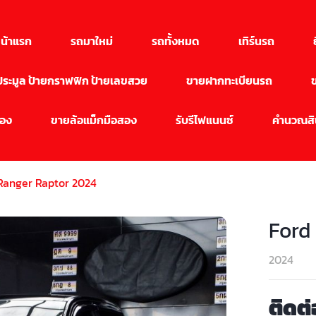
น้าแรก
รถมาใหม่
รถทั้งหมด
เทิร์นรถ
นประมูล ป้ายกราฟฟิก ป้ายเลขสวย
ขายฝากทะเบียนรถ
สอง
ขายล้อแม็กมือสอง
รับรีไฟแนนซ์
คำนวณสิน
Ranger Raptor 2024
Ford
2024
ติดต