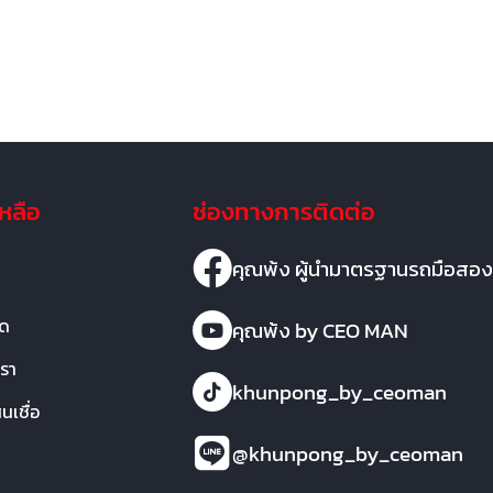
เหลือ
ช่องทางการติดต่อ
คุณพ้ง ผู้นำมาตรฐานรถมือสอง
มด
คุณพ้ง by CEO MAN
เรา
khunpong_by_ceoman
เชื่อ
@khunpong_by_ceoman