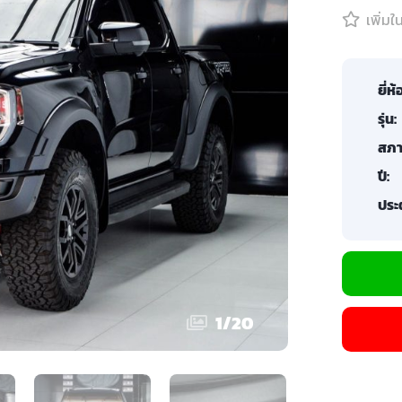
เพิ่ม
ยี่ห้
รุ่น:
สภา
ปี:
ประต
1
/
20