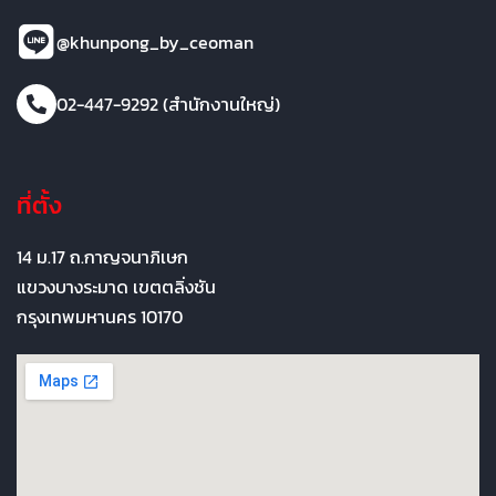
@khunpong_by_ceoman
02-447-9292 (สำนักงานใหญ่)
ที่ตั้ง
14 ม.17 ถ.กาญจนาภิเษก
แขวงบางระมาด เขตตลิ่งชัน
กรุงเทพมหานคร 10170