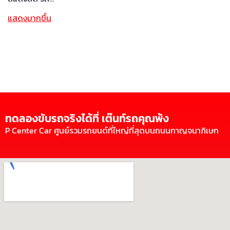
แสดงมากขึ้น
ทดลองขับรถจริงได้ที่ เต๊นท์รถคุณพ้ง
P Center Car ศูนย์รวมรถยนต์ที่ใหญ่ที่สุดบนถนนกาญจนาภิเษก