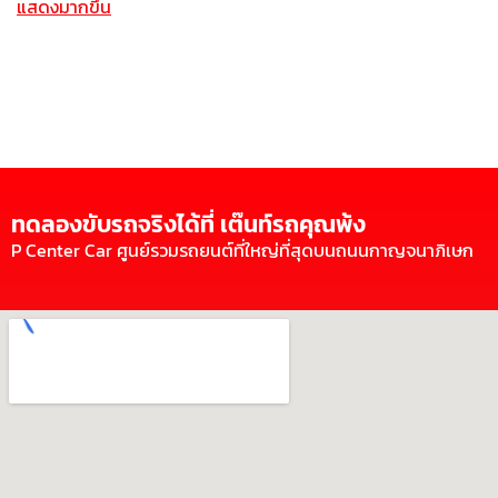
แสดงมากขึ้น
ทดลองขับรถจริงได้ที่ เต๊นท์รถคุณพ้ง
P Center Car ศูนย์รวมรถยนต์ที่ใหญ่ที่สุดบนถนนกาญจนาภิเษก