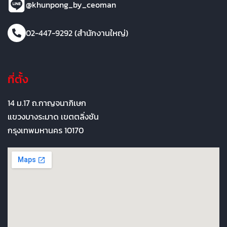
@khunpong_by_ceoman
02-447-9292 (สำนักงานใหญ่)
ที่ตั้ง
14 ม.17 ถ.กาญจนาภิเษก
แขวงบางระมาด เขตตลิ่งชัน
กรุงเทพมหานคร 10170