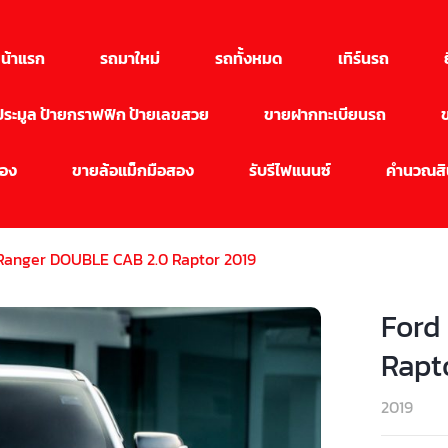
น้าแรก
รถมาใหม่
รถทั้งหมด
เทิร์นรถ
นประมูล ป้ายกราฟฟิก ป้ายเลขสวย
ขายฝากทะเบียนรถ
สอง
ขายล้อแม็กมือสอง
รับรีไฟแนนซ์
คำนวณสิน
Ranger DOUBLE CAB 2.0 Raptor 2019
Ford
Rapt
2019