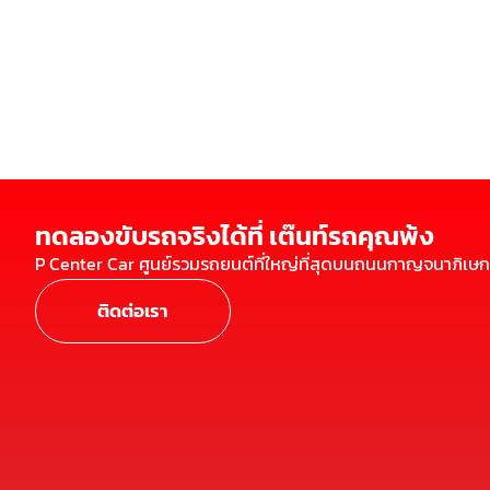
ทดลองขับรถจริงได้ที่ เต๊นท์รถคุณพ้ง
P Center Car ศูนย์รวมรถยนต์ที่ใหญ่ที่สุดบนถนนกาญจนาภิเษก
ติดต่อเรา