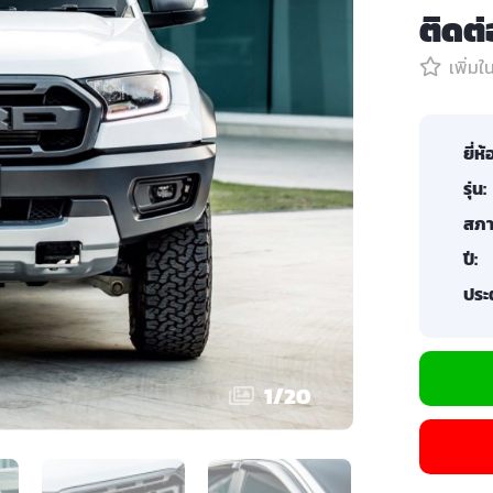
ติดต
เพิ่ม
ยี่ห้
รุ่น:
สภา
ปี:
ประต
1
/
20