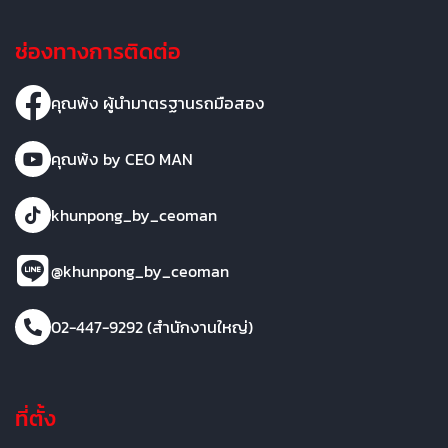
ช่องทางการติดต่อ
คุณพ้ง ผู้นำมาตรฐานรถมือสอง
คุณพ้ง by CEO MAN
khunpong_by_ceoman
@khunpong_by_ceoman
02-447-9292 (สำนักงานใหญ่)
ที่ตั้ง