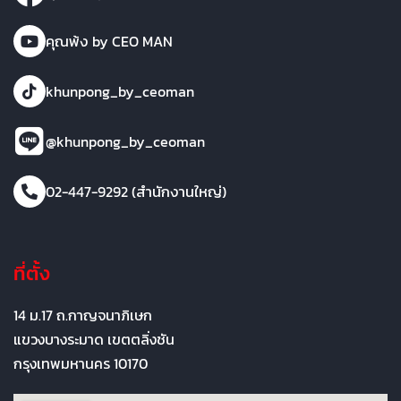
คุณพ้ง by CEO MAN
khunpong_by_ceoman
@khunpong_by_ceoman
02-447-9292 (สำนักงานใหญ่)
ที่ตั้ง
14 ม.17 ถ.กาญจนาภิเษก
แขวงบางระมาด เขตตลิ่งชัน
กรุงเทพมหานคร 10170