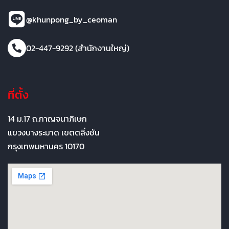
@khunpong_by_ceoman
02-447-9292 (สำนักงานใหญ่)
ที่ตั้ง
14 ม.17 ถ.กาญจนาภิเษก
แขวงบางระมาด เขตตลิ่งชัน
กรุงเทพมหานคร 10170