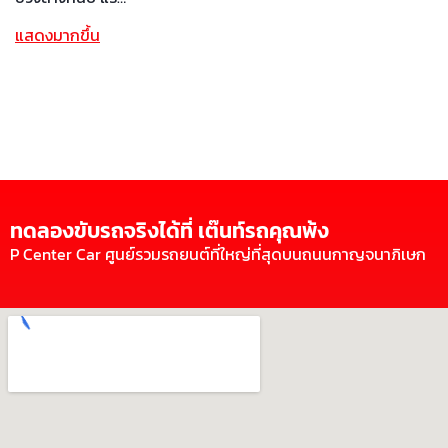
แสดงมากขึ้น
ทดลองขับรถจริงได้ที่ เต๊นท์รถคุณพ้ง
P Center Car ศูนย์รวมรถยนต์ที่ใหญ่ที่สุดบนถนนกาญจนาภิเษก