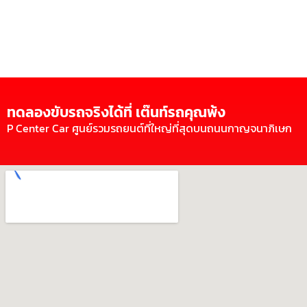
ทดลองขับรถจริงได้ที่ เต๊นท์รถคุณพ้ง
P Center Car ศูนย์รวมรถยนต์ที่ใหญ่ที่สุดบนถนนกาญจนาภิเษก