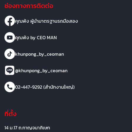
ช่องทางการติดต่อ
คุณพ้ง ผู้นำมาตรฐานรถมือสอง
คุณพ้ง by CEO MAN
khunpong_by_ceoman
@khunpong_by_ceoman
02-447-9292 (สำนักงานใหญ่)
ที่ตั้ง
14 ม.17 ถ.กาญจนาภิเษก