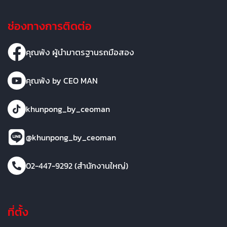
ช่องทางการติดต่อ
คุณพ้ง ผู้นำมาตรฐานรถมือสอง
คุณพ้ง by CEO MAN
khunpong_by_ceoman
@khunpong_by_ceoman
02-447-9292 (สำนักงานใหญ่)
ที่ตั้ง