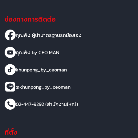
ช่องทางการติดต่อ
คุณพ้ง ผู้นำมาตรฐานรถมือสอง
คุณพ้ง by CEO MAN
khunpong_by_ceoman
@khunpong_by_ceoman
02-447-9292 (สำนักงานใหญ่)
ที่ตั้ง