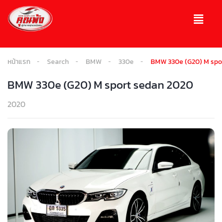
หน้าแรก
Search
BMW
330e
BMW 330e (G20) M spo
BMW 330e (G20) M sport sedan 2020
2020