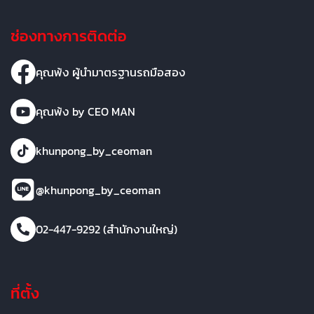
ช่องทางการติดต่อ
คุณพ้ง ผู้นำมาตรฐานรถมือสอง
คุณพ้ง by CEO MAN
khunpong_by_ceoman
@khunpong_by_ceoman
02-447-9292 (สำนักงานใหญ่)
ที่ตั้ง