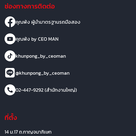
ช่องทางการติดต่อ
คุณพ้ง ผู้นำมาตรฐานรถมือสอง
คุณพ้ง by CEO MAN
khunpong_by_ceoman
@khunpong_by_ceoman
02-447-9292 (สำนักงานใหญ่)
ที่ตั้ง
14 ม.17 ถ.กาญจนาภิเษก