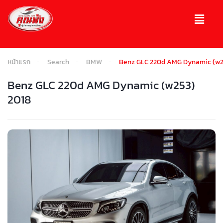
หน้าแรก
Search
BMW
Benz GLC 220d AMG Dynamic (w2
Benz GLC 220d AMG Dynamic (w253)
2018