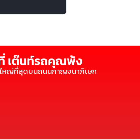
ี่ เต๊นท์รถคุณพ้ง
ี่ใหญ่ที่สุดบนถนนกาญจนาภิเษก