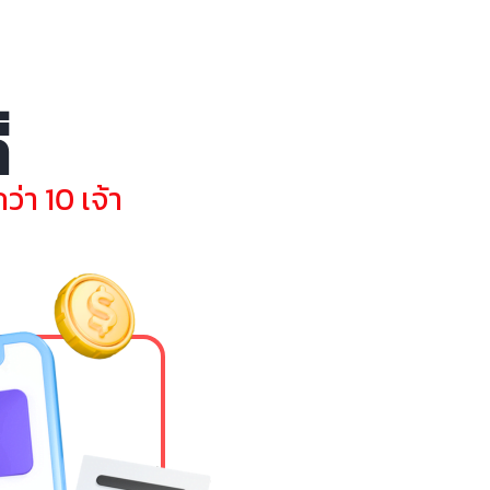
่
่า 10 เจ้า