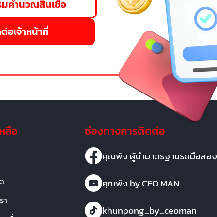
มคำนวณสินเชื่อ
ต่อเจ้าหน้าที่
เหลือ
ช่องทางการติดต่อ
คุณพ้ง ผู้นำมาตรฐานรถมือสอง
มด
คุณพ้ง by CEO MAN
เรา
khunpong_by_ceoman