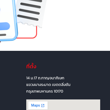
ที่ตั้ง
14 ม.17 ถ.กาญจนาภิเษก
แขวงบางระมาด เขตตลิ่งชัน
กรุงเทพมหานคร 10170