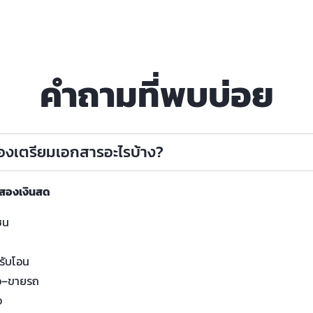
คำถามที่พบบ่อย
ต้องเตรียมเอกสารอะไรบ้าง?
อสองเงินสด
ชน
น
รับโอน
อ–ขายรถ
จ