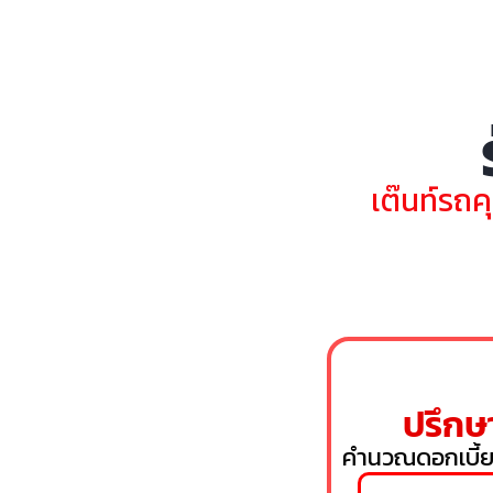
เต๊นท์รถค
ปรึกษา
คำนวณดอกเบี้ย