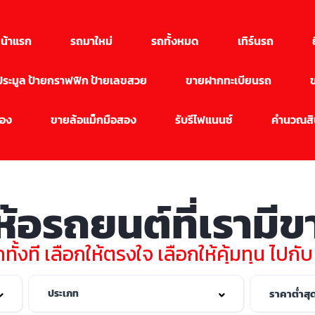
น้าแรก
รถมาใหม่
รถทั้งหมด
เทิร์นรถ
นประมูล ป้ายกราฟฟิก ป้ายเลขสวย
ขายฝากทะเบียนรถ
สอง
ขายล้อแม็กมือสอง
รับรีไฟแนนซ์
คำนวณสิน
่ห้อรถยนต์ที่เรามี
ทั้งที เลือกให้ตรงใจ เลือกให้คุ้มทุน ไปกั