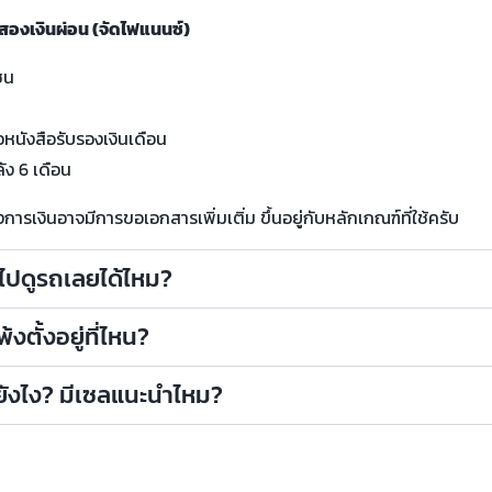
สองเงินผ่อน (จัดไฟแนนซ์)
ชน
น
อหนังสือรับรองเงินเดือน
ัง 6 เดือน
รเงินอาจมีการขอเอกสารเพิ่มเติ่ม ขึ้นอยู่กับหลักเกณฑ์ที่ใช้ครับ
าไปดูรถเลยได้ไหม?
งตั้งอยู่ที่ไหน?
ถยังไง? มีเซลแนะนำไหม?