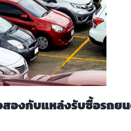
มือสองกับแหล่งรับซื้อรถยน