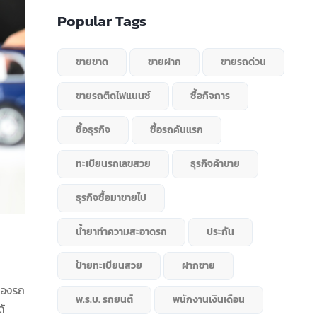
Popular Tags
ขายขาด
ขายฝาก
ขายรถด่วน
ขายรถติดไฟแนนซ์
ซื้อกิจการ
ซื้อธุรกิจ
ซื้อรถคันแรก
ทะเบียนรถเลขสวย
ธุรกิจค้าขาย
ธุรกิจซื้อมาขายไป
น้ำยาทำความสะอาดรถ
ประกัน
ป้ายทะเบียนสวย
ฝากขาย
าของรถ
พ.ร.บ. รถยนต์
พนักงานเงินเดือน
ด้