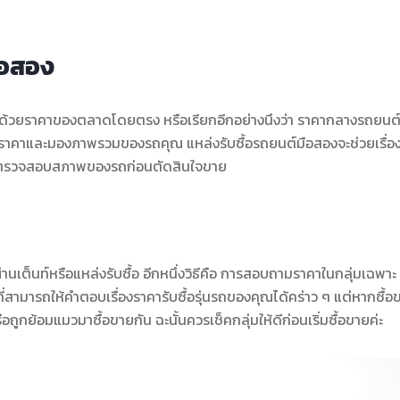
ือสอง
น ด้วยราคาของตลาดโดยตรง หรือเรียกอีกอย่างนึงว่า ราคากลางรถยนต์
ะเมิณราคาและมองภาพรวมของรถคุณ แหล่งรับซื้อรถยนต์มือสองจะช่วยเรื่อ
้ตรวจสอบสภาพของรถก่อนตัดสินใจขาย
นเต็นท์หรือแหล่งรับซื้อ อีกหนึ่งวิธีคือ การสอบถามราคาในกลุ่มเฉพาะ
ย ที่สามารถให้คำตอบเรื่องราคารับซื้อรุ่นรถของคุณได้คร่าว ๆ แต่หากซื้อ
ูกย้อมแมวมาซื้อขายกัน ฉะนั้นควรเช็คกลุ่มให้ดีก่อนเริ่มซื้อขายค่ะ