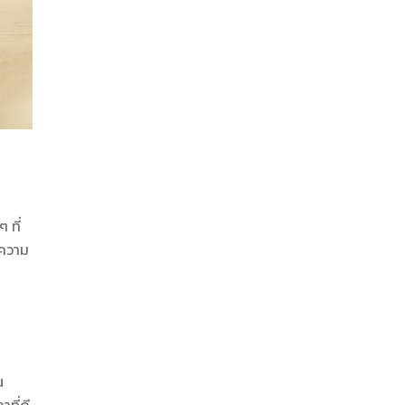
 ที่
งความ
ณ