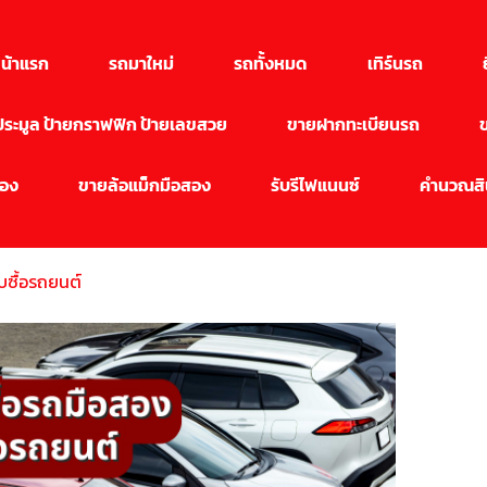
น้าแรก
รถมาใหม่
รถทั้งหมด
เทิร์นรถ
นประมูล ป้ายกราฟฟิก ป้ายเลขสวย
ขายฝากทะเบียนรถ
สอง
ขายล้อแม็กมือสอง
รับรีไฟแนนซ์
คำนวณสิน
ับซื้อรถยนต์