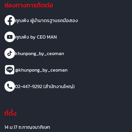
ช่องทางการติดต่อ
คุณพ้ง ผู้นำมาตรฐานรถมือสอง
คุณพ้ง by CEO MAN
khunpong_by_ceoman
@khunpong_by_ceoman
02-447-9292 (สำนักงานใหญ่)
ที่ตั้ง
14 ม.17 ถ.กาญจนาภิเษก