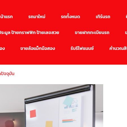
น้าแรก
รถมาใหม่
รถทั้งหมด
เทิร์นรถ
นประมูล ป้ายกราฟฟิก ป้ายเลขสวย
ขายฝากทะเบียนรถ
สอง
ขายล้อแม็กมือสอง
รับรีไฟแนนซ์
คำนวณสิน
ปัจจุบัน