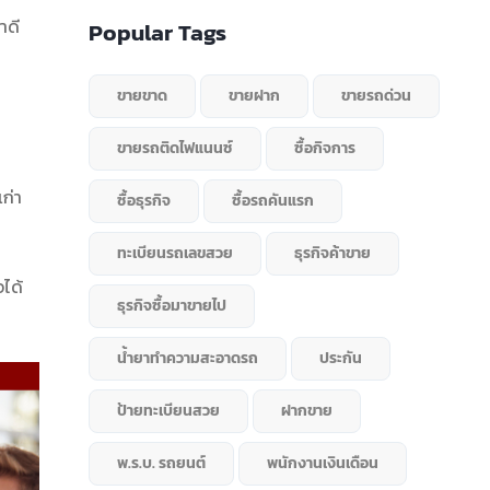
าดี
Popular Tags
ขายขาด
ขายฝาก
ขายรถด่วน
ขายรถติดไฟแนนซ์
ซื้อกิจการ
ก่า
ซื้อธุรกิจ
ซื้อรถคันแรก
ทะเบียนรถเลขสวย
ธุรกิจค้าขาย
ได้
ธุรกิจซื้อมาขายไป
น้ำยาทำความสะอาดรถ
ประกัน
ป้ายทะเบียนสวย
ฝากขาย
พ.ร.บ. รถยนต์
พนักงานเงินเดือน