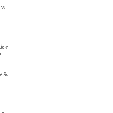
ได้
ื้อหา
ิด
้เห็น