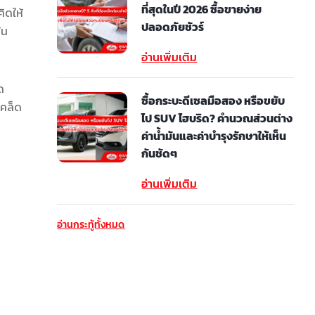
ที่สุดในปี 2026 ซื้อขายง่าย
ิดให้
ปลอดภัยชัวร์
้น
อ่านเพิ่มเติม
ด
ซื้อกระบะดีเซลมือสอง หรือขยับ
เคล็ด
ไป SUV ไฮบริด? คำนวณส่วนต่าง
ค่าน้ำมันและค่าบำรุงรักษาให้เห็น
กันชัดๆ
อ่านเพิ่มเติม
อ่านกระทู้ทั้งหมด