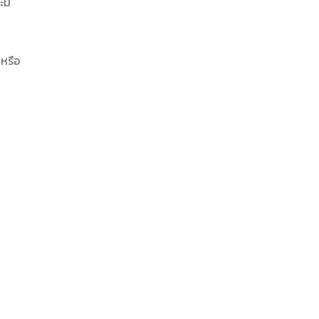
ะมี
หรือ