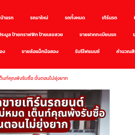
น้าแรก
รถมาใหม่
รถทั้งหมด
เทิร์นรถ
นประมูล ป้ายกราฟฟิก ป้ายเลขสวย
ขายฝากทะเบียนรถ
สอง
ขายล้อแม็กมือสอง
รับรีไฟแนนซ์
คำนวณสิน
นท์คุณพ้งรับซื้อ ขั้นตอนไม่ยุ่งยาก