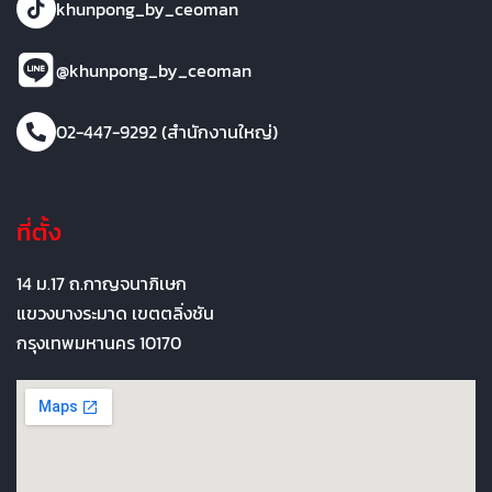
khunpong_by_ceoman
@khunpong_by_ceoman
02-447-9292 (สำนักงานใหญ่)
ที่ตั้ง
14 ม.17 ถ.กาญจนาภิเษก
แขวงบางระมาด เขตตลิ่งชัน
กรุงเทพมหานคร 10170