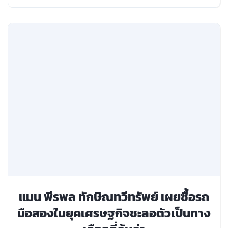
แมน พีรพล ทักษิณทวีทรัพย์ เผยซื้อรถ
มือสองในยุคเศรษฐกิจชะลอตัวเป็นทาง