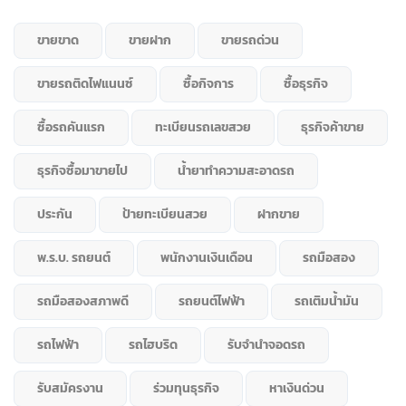
ขายขาด
ขายฝาก
ขายรถด่วน
ขายรถติดไฟแนนซ์
ซื้อกิจการ
ซื้อธุรกิจ
ซื้อรถคันแรก
ทะเบียนรถเลขสวย
ธุรกิจค้าขาย
ธุรกิจซื้อมาขายไป
น้ำยาทำความสะอาดรถ
ประกัน
ป้ายทะเบียนสวย
ฝากขาย
พ.ร.บ. รถยนต์
พนักงานเงินเดือน
รถมือสอง
รถมือสองสภาพดี
รถยนต์ไฟฟ้า
รถเติมน้ำมัน
รถไฟฟ้า
รถไฮบริด
รับจำนำจอดรถ
รับสมัครงาน
ร่วมทุนธุรกิจ
หาเงินด่วน