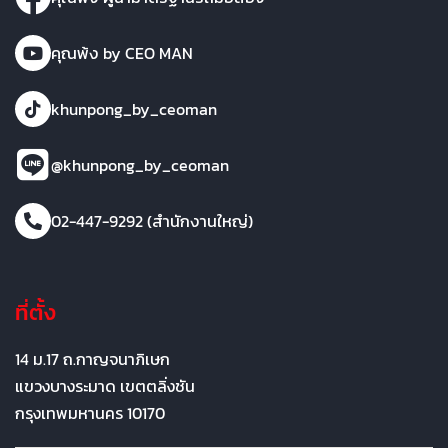
คุณพ้ง by CEO MAN
khunpong_by_ceoman
@khunpong_by_ceoman
02-447-9292 (สำนักงานใหญ่)
ที่ตั้ง
14 ม.17 ถ.กาญจนาภิเษก
แขวงบางระมาด เขตตลิ่งชัน
กรุงเทพมหานคร 10170