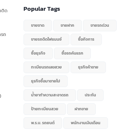
Popular Tags
ถติด
ขายขาด
ขายฝาก
ขายรถด่วน
่ารถ
ขายรถติดไฟแนนซ์
ซื้อกิจการ
ซื้อธุรกิจ
ซื้อรถคันแรก
ทะเบียนรถเลขสวย
ธุรกิจค้าขาย
ธุรกิจซื้อมาขายไป
น้ำยาทำความสะอาดรถ
ประกัน
)
ป้ายทะเบียนสวย
ฝากขาย
พ.ร.บ. รถยนต์
พนักงานเงินเดือน