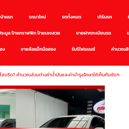
น้าแรก
รถมาใหม่
รถทั้งหมด
เทิร์นรถ
นประมูล ป้ายกราฟฟิก ป้ายเลขสวย
ขายฝากทะเบียนรถ
สอง
ขายล้อแม็กมือสอง
รับรีไฟแนนซ์
คำนวณสิน
ไฮบริด? คำนวณส่วนต่างค่าน้ำมันและค่าบำรุงรักษาให้เห็นกันชัดๆ