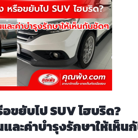
รือขยับไป SUV ไฮบริด?
และค่าบำรุงรักษาให้เห็นก