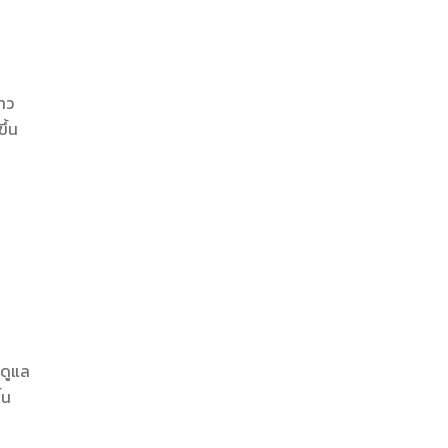
ยาว
ึ้น
 ดูแล
้น