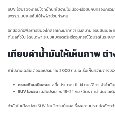
SUV ไฮบริดจะตอบโจทย์คนที่ใช้งานในเมืองหรือขับกับครอบครัวมาก
เพราะระบบจะสลับใช้ไฟฟ้าช่วยทำงาน
อีกข้อดีคือฟีลการขับจะใกล้รถเก๋งมากกว่า นั่งสบาย ออปชันเยอะ 
ดีเซลทั่วไป โดยเฉพาะระบบแบตเตอรี่หรืออุปกรณ์ไฮบริดในระยะย
เทียบค่าน้ำมันให้เห็นภาพ ต่
ถ้าใช้งานเฉลี่ยเดือนละประมาณ 2,000 กม. จะเริ่มเห็นความต่างของ
กระบะดีเซลมือสอง
เฉลี่ยประมาณ 11–14 กม./ลิตร ค่าน้ำมั
SUV ไฮบริด
เฉลี่ยประมาณ 18–24 กม./ลิตร ค่าน้ำมันต่อ
ถ้าขับในเมืองบ่อย SUV ไฮบริดจะเห็นผลเรื่องความประหยัดชัดกว่า แต