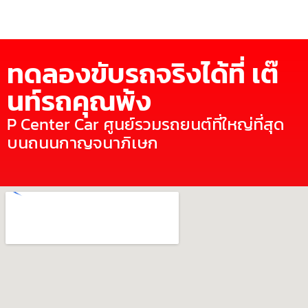
ทดลองขับรถจริงได้ที่ เต๊
นท์รถคุณพ้ง
P Center Car ศูนย์รวมรถยนต์ที่ใหญ่ที่สุด
บนถนนกาญจนาภิเษก