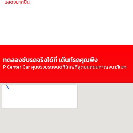
แสดงมากขึ้น
ทดลองขับรถจริงได้ที่ เต๊นท์รถคุณพ้ง
P Center Car ศูนย์รวมรถยนต์ที่ใหญ่ที่สุดบนถนนกาญจนาภิเษก