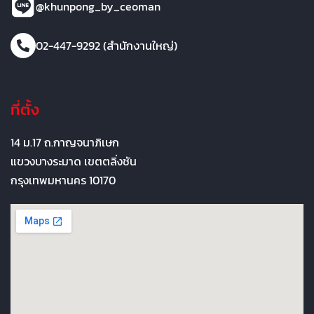
@khunpong_by_ceoman
02-447-9292 (สำนักงานใหญ่)
ที่ตั้ง
14 ม.17 ถ.กาญจนาภิเษก
แขวงบางระมาด เขตตลิ่งชัน
กรุงเทพมหานคร 10170