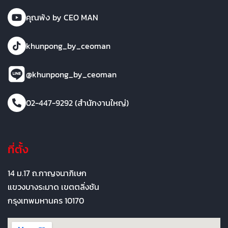
คุณพ้ง by CEO MAN
khunpong_by_ceoman
@khunpong_by_ceoman
02-447-9292 (สำนักงานใหญ่)
ที่ตั้ง
14 ม.17 ถ.กาญจนาภิเษก
แขวงบางระมาด เขตตลิ่งชัน
กรุงเทพมหานคร 10170