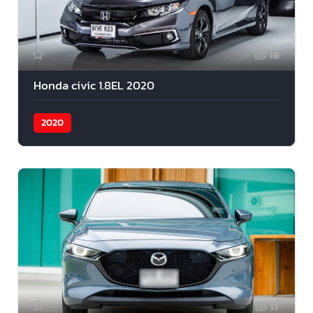
16
Honda civic 1.8EL 2020
2020
17