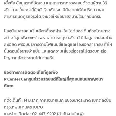
เชื่อถือ ข้อมูลรถที่ชัดเจน และสามารถตรวจสอบตัวตนผู้ขายได้
จริง โดยเว็บไซต์ที่มีหน้าร้านชัดเจน มีทีมงานให้คำปรึกษา และ
สามารถนัดดูรถจริงได้ จะช่วยให้ซื้อขายสบายใจมากขึ้นครับ
ปัจจุบันหลายคนเริ่มเลือกซื้อรถผ่านเว็บไซต์ของเต็นท์รถโดยตรง
อย่าง “คุณพ้ง.com” เพราะสามารถดูรถจริงได้ มีข้อมูลรถค่อนข้าง
ละเอียด พร้อมบริการด้านไฟแนนซ์และดูแลเรื่องเอกสารครบ ทำให้
ขั้นตอนซื้อขายง่ายขึ้น และลดความเสี่ยงเรื่องรถไม่ตรงปกหรือ
ปัญหาหลังการขายได้มากครับ
ช่องทางการติดต่อ เต็นท์คุณพ้ง
P Center Car ศูนย์รวมรถยนต์ที่ใหญ่ที่สุดบนถนนกาญจนา
ภิเษก
ที่ตั้งเต็นท์ : 14 ม.17 ถ.กาญจนาภิเษก แขวงบางระมาด เขตตลิ่งชัน
กรุงเทพมหานคร 10170
เบอร์โทรติดต่อ : 02-447-9292 (สำนักงานใหญ่)