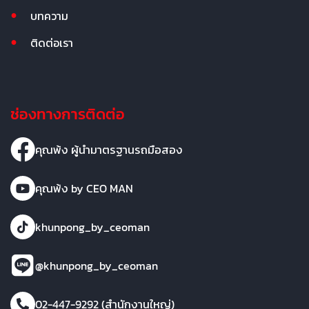
บทความ
ติดต่อเรา
ช่องทางการติดต่อ
คุณพ้ง ผู้นำมาตรฐานรถมือสอง
คุณพ้ง by CEO MAN
khunpong_by_ceoman
@khunpong_by_ceoman
02-447-9292 (สำนักงานใหญ่)