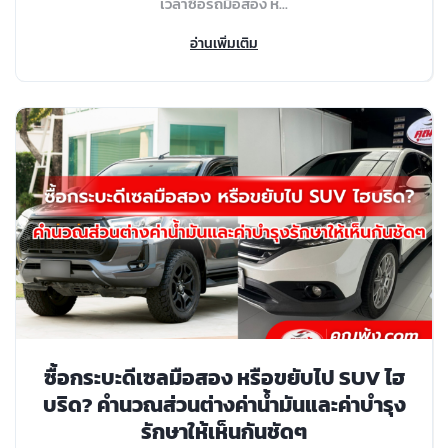
เวลาซื้อรถมือสอง ห...
อ่านเพิ่มเติม
ซื้อกระบะดีเซลมือสอง หรือขยับไป SUV ไฮ
บริด? คำนวณส่วนต่างค่าน้ำมันและค่าบำรุง
รักษาให้เห็นกันชัดๆ