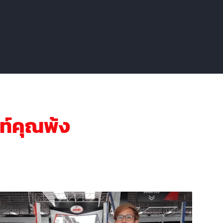
นท์คุณพ้ง