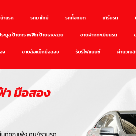
น้าแรก
รถมาใหม่
รถทั้งหมด
เทิร์นรถ
นประมูล ป้ายกราฟฟิก ป้ายเลขสวย
ขายฝากทะเบียนรถ
สอง
ขายล้อแม็กมือสอง
รับรีไฟแนนซ์
คำนวณสิน
้า มือสอง
็นท์คุณเพ้ง ศูนย์รวมรถ