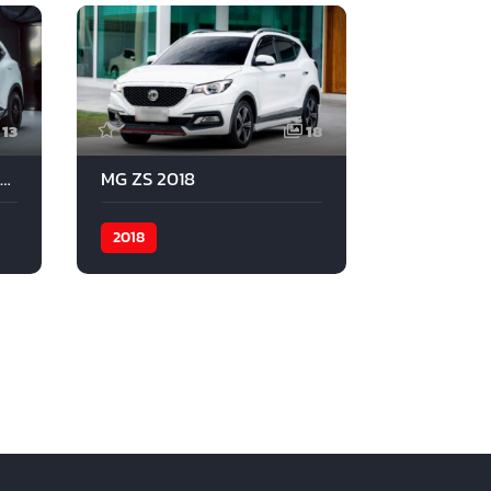
13
18
MG HS 1.5X SUV Sport 2020
MG ZS 2018
2018