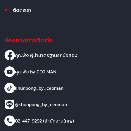
ติดต่อเรา
ช่องทางการติดต่อ
คุณพ้ง ผู้นำมาตรฐานรถมือสอง
คุณพ้ง by CEO MAN
khunpong_by_ceoman
@khunpong_by_ceoman
02-447-9292 (สำนักงานใหญ่)