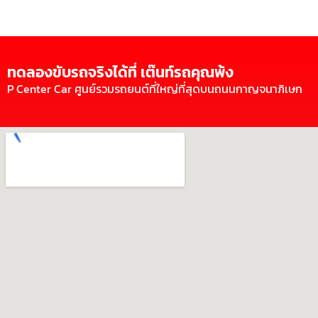
ทดลองขับรถจริงได้ที่ เต๊นท์รถคุณพ้ง
P Center Car ศูนย์รวมรถยนต์ที่ใหญ่ที่สุดบนถนนกาญจนาภิเษก