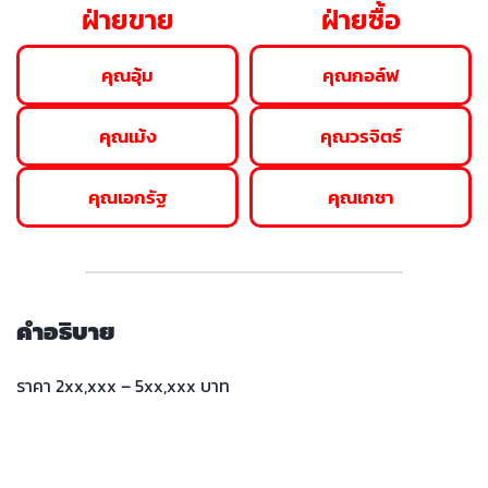
ฝ่ายขาย
ฝ่ายซื้อ
คุณอุ้ม
คุณกอล์ฟ
คุณเม้ง
คุณวรจิตร์
คุณเอกรัฐ
คุณเกชา
คำอธิบาย
ราคา 2xx,xxx – 5xx,xxx บาท