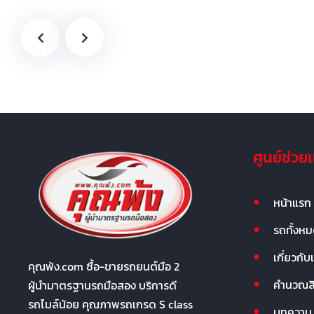
ศูนย์ช่วย
หน้าแรก
รถทั้งห
เกี่ยวกับ
คุณพ้ง.com ซื้อ-ขายรถยนต์มือ 2
คำนวณสิน
ผู้นำมาตรฐานรถมือสอง บริการดี
รถไมล์น้อย คุณภาพรถเกรด S class
บทความ