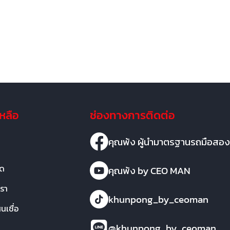
เหลือ
ช่องทางการติดต่อ
คุณพ้ง ผู้นำมาตรฐานรถมือสอง
มด
คุณพ้ง by CEO MAN
เรา
khunpong_by_ceoman
เชื่อ
@khunpong_by_ceoman