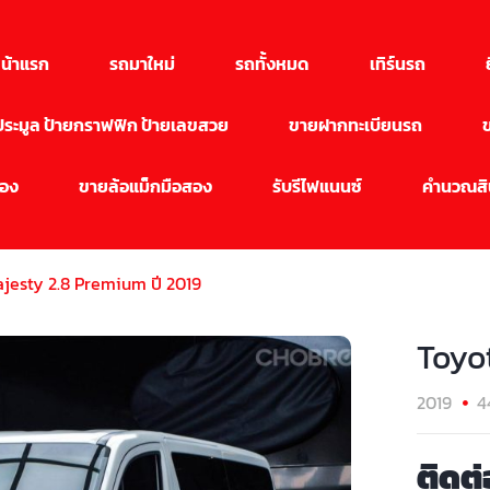
น้าแรก
รถมาใหม่
รถทั้งหมด
เทิร์นรถ
นประมูล ป้ายกราฟฟิก ป้ายเลขสวย
ขายฝากทะเบียนรถ
สอง
ขายล้อแม็กมือสอง
รับรีไฟแนนซ์
คำนวณสิน
jesty 2.8 Premium ปี 2019
Toyo
2019
4
ติดต