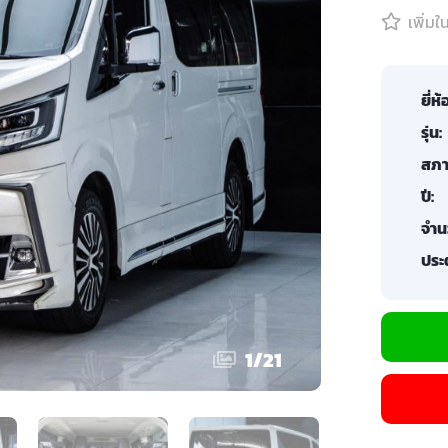
เพิ่ม
ยี่ห้
รุ่น:
สภา
ปี:
จำน
ประต
1
/
21