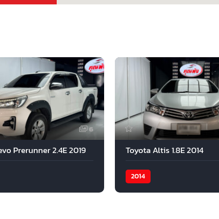
6
evo Prerunner 2.4E 2019
Toyota Altis 1.8E 2014
2014