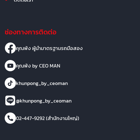
ช่องทางการติดต่อ
คุณพ้ง ผู้นำมาตรฐานรถมือสอง
คุณพ้ง by CEO MAN
khunpong_by_ceoman
@khunpong_by_ceoman
02-447-9292 (สำนักงานใหญ่)