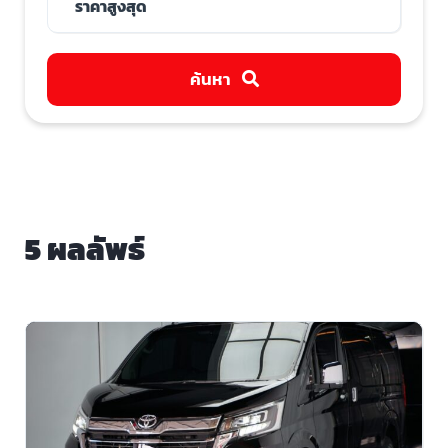
ค้นหา
5 ผลลัพธ์