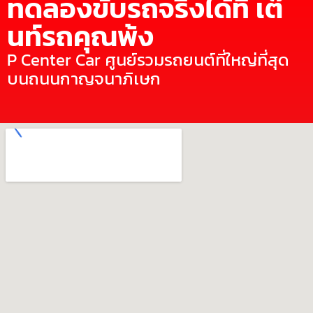
ทดลองขับรถจริงได้ที่ เต๊
นท์รถคุณพ้ง
P Center Car ศูนย์รวมรถยนต์ที่ใหญ่ที่สุด
บนถนนกาญจนาภิเษก