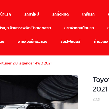
น้าแรก
รถมาใหม่
รถทั้งหมด
เทิร์นรถ
นประมูล ป้ายกราฟฟิก ป้ายเลขสวย
ขายฝากทะเบียนรถ
สอง
ขายล้อแม็กมือสอง
รับรีไฟแนนซ์
คำนวณสิน
ortuner 2.8 legender 4WD 2021
Toyo
2021
2021