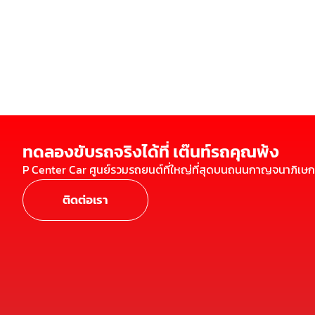
ทดลองขับรถจริงได้ที่ เต๊นท์รถคุณพ้ง
P Center Car ศูนย์รวมรถยนต์ที่ใหญ่ที่สุดบนถนนกาญจนาภิเษก
ติดต่อเรา