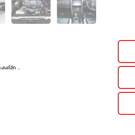
สงค์อีก …