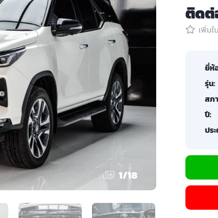
ติดต
เพิ่ม
ยี่ห้
รุ่น:
สภา
ปี:
ประต
1
/
18