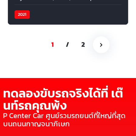
2021
1
/
2
ทดลองขับรถจริงได้ที่ เต๊
นท์รถคุณพ้ง
P Center Car ศูนย์รวมรถยนต์ที่ใหญ่ที่สุด
บนถนนกาญจนาภิเษก