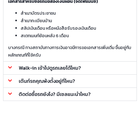
เอกสารสำหรับซื้อรถมือสองเงินผ่อน (จัดไฟแนนซ์)
สำเนาบัตรประชาชน
สำเนาทะเบียนบ้าน
สลิปเงินเดือน หรือหนังสือรับรองเงินเดือน
สเตทเมนท์ย้อนหลัง 6 เดือน
บางกรณี ทางสถาบันทางการเงินอาจมีการขอเอกสารเพิ่มเติ่ม ขึ้นอยู่กับ
หลักเกณฑ์ที่ใช้ครับ
Walk-in เข้าไปดูรถเลยได้ไหม?
เต๊นท์รถคุณพ้งตั้งอยู่ที่ไหน?
ติดต่อซื้อรถยังไง? มีเซลแนะนำไหม?