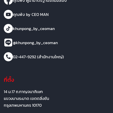
คุณพ้ง ผู้นำมาตรฐานรถมือสอง
คุณพ้ง by CEO MAN
khunpong_by_ceoman
@khunpong_by_ceoman
02-447-9292 (สำนักงานใหญ่)
ที่ตั้ง
14 ม.17 ถ.กาญจนาภิเษก
แขวงบางระมาด เขตตลิ่งชัน
กรุงเทพมหานคร 10170