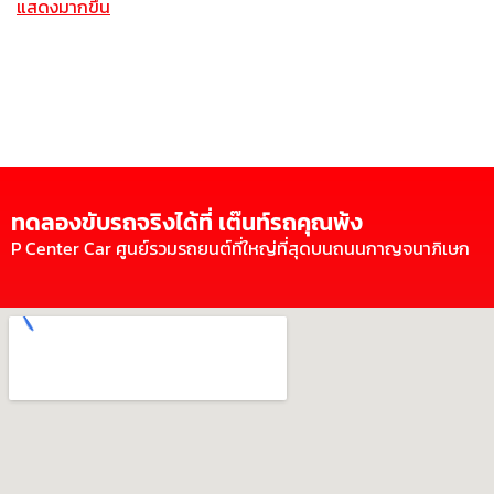
แสดงมากขึ้น
ทดลองขับรถจริงได้ที่ เต๊นท์รถคุณพ้ง
P Center Car ศูนย์รวมรถยนต์ที่ใหญ่ที่สุดบนถนนกาญจนาภิเษก