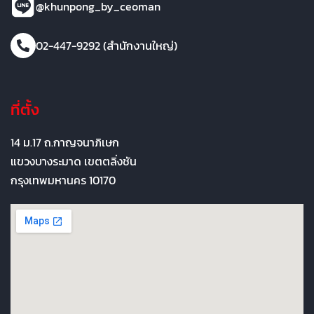
@khunpong_by_ceoman
02-447-9292 (สำนักงานใหญ่)
ที่ตั้ง
14 ม.17 ถ.กาญจนาภิเษก
แขวงบางระมาด เขตตลิ่งชัน
กรุงเทพมหานคร 10170