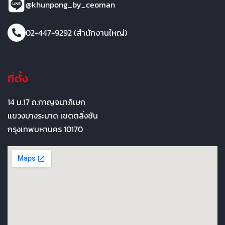
@khunpong_by_ceoman
02-447-9292 (สำนักงานใหญ่)
ที่ตั้ง
14 ม.17 ถ.กาญจนาภิเษก
แขวงบางระมาด เขตตลิ่งชัน
กรุงเทพมหานคร 10170