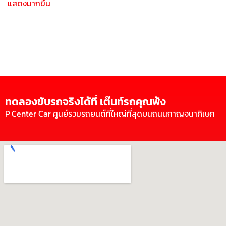
แสดงมากขึ้น
ทดลองขับรถจริงได้ที่ เต๊นท์รถคุณพ้ง
P Center Car ศูนย์รวมรถยนต์ที่ใหญ่ที่สุดบนถนนกาญจนาภิเษก