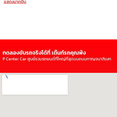
แสดงมากขึ้น
ทดลองขับรถจริงได้ที่ เต๊นท์รถคุณพ้ง
P Center Car ศูนย์รวมรถยนต์ที่ใหญ่ที่สุดบนถนนกาญจนาภิเษก