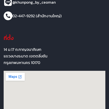
@khunpong_by_ceoman
02-447-9292 (สำนักงานใหญ่)
ที่ตั้ง
14 ม.17 ถ.กาญจนาภิเษก
แขวงบางระมาด เขตตลิ่งชัน
กรุงเทพมหานคร 10170