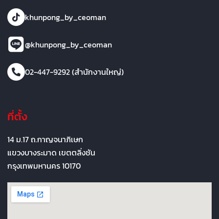
khunpong_by_ceoman
@khunpong_by_ceoman
02-447-9292 (สำนักงานใหญ่)
ที่ตั้ง
14 ม.17 ถ.กาญจนาภิเษก
แขวงบางระมาด เขตตลิ่งชัน
กรุงเทพมหานคร 10170