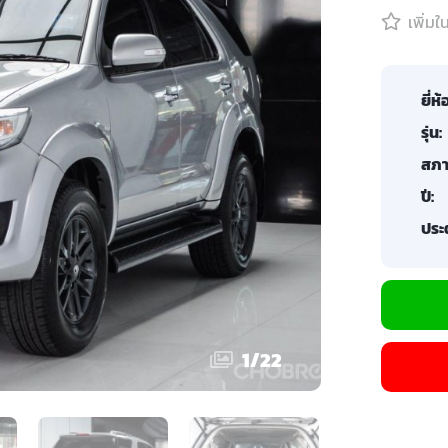
เพิ่ม
ยี่ห้
รุ่น:
สภา
ปี:
ประต
1
/
22