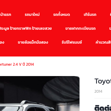
น้าแรก
รถมาใหม่
รถทั้งหมด
เทิร์นรถ
นประมูล ป้ายกราฟฟิก ป้ายเลขสวย
ขายฝากทะเบียนรถ
สอง
ขายล้อแม็กมือสอง
รับรีไฟแนนซ์
คำนวณสิน
rtuner 2.4 V ปี 2014
Toyot
2014
ติดต