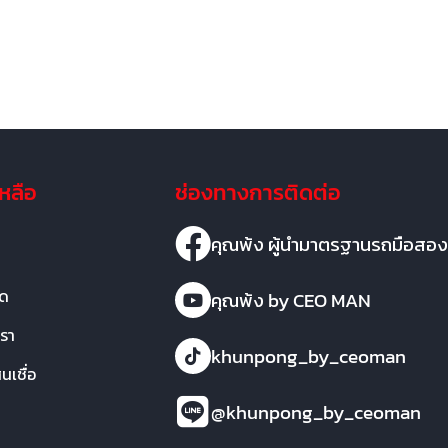
เหลือ
ช่องทางการติดต่อ
คุณพ้ง ผู้นำมาตรฐานรถมือสอง
มด
คุณพ้ง by CEO MAN
เรา
khunpong_by_ceoman
เชื่อ
@khunpong_by_ceoman