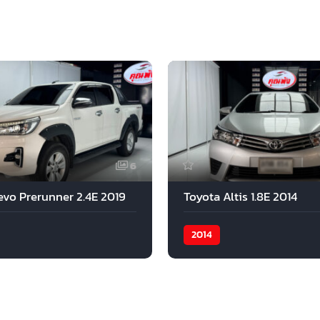
6
evo Prerunner 2.4E 2019
Toyota Altis 1.8E 2014
2014