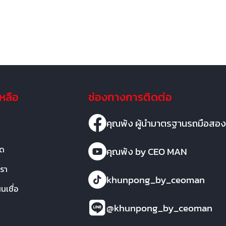
เหลือ
ช่องทางการติดต่อ
คุณพ้ง ผู้นำมาตรฐานรถมือสอง
มด
คุณพ้ง by CEO MAN
เรา
khunpong_by_ceoman
เชื่อ
@khunpong_by_ceoman