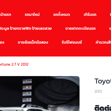
น้าแรก
รถมาใหม่
รถทั้งหมด
เทิร์นรถ
นประมูล ป้ายกราฟฟิก ป้ายเลขสวย
ขายฝากทะเบียนรถ
สอง
ขายล้อแม็กมือสอง
รับรีไฟแนนซ์
คำนวณสิน
rtune 2.7 V 2012
Toyo
2012
ติดต