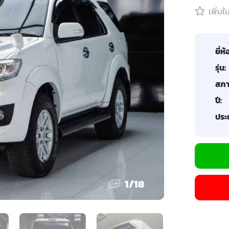
เพิ่ม
ยี่ห้
รุ่น:
สภา
ปี:
ประต
1
/
18