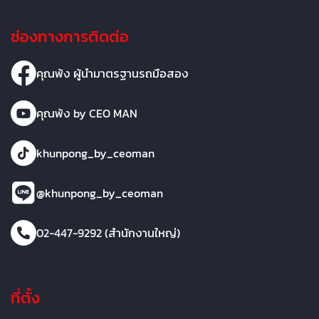
ช่องทางการติดต่อ
คุณพ้ง ผู้นำมาตรฐานรถมือสอง
คุณพ้ง by CEO MAN
khunpong_by_ceoman
@khunpong_by_ceoman
02-447-9292 (สำนักงานใหญ่)
ที่ตั้ง