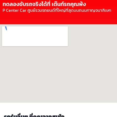
ทดลองขับรถจริงได้ที่ เต๊นท์รถคุณพ้ง
P Center Car ศูนย์รวมรถยนต์ที่ใหญ่ที่สุดบนถนนกาญจนาภิเษก
รถรุ่นอื่นๆ ที่คุณอาจสนใจ