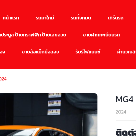
หน้าแรก
รถมาใหม่
รถทั้งหมด
เทิร์นรถ
ียนประมูล ป้ายกราฟฟิก ป้ายเลขสวย
ขายฝากทะเบียนรถ
สอง
ขายล้อแม็กมือสอง
รับรีไฟแนนซ์
คำนวณสิน
024
MG4 
2024
ติดต