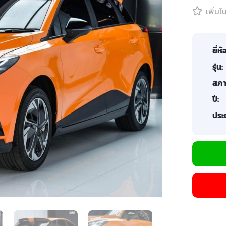
เพิ่ม
ยี่ห้
รุ่น:
สภา
ปี:
ประต