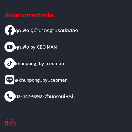
ช่องทางการติดต่อ
คุณพ้ง ผู้นำมาตรฐานรถมือสอง
คุณพ้ง by CEO MAN
khunpong_by_ceoman
@khunpong_by_ceoman
02-447-9292 (สำนักงานใหญ่)
ที่ตั้ง