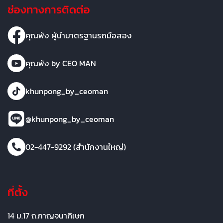
ช่องทางการติดต่อ
คุณพ้ง ผู้นำมาตรฐานรถมือสอง
คุณพ้ง by CEO MAN
khunpong_by_ceoman
@khunpong_by_ceoman
02-447-9292 (สำนักงานใหญ่)
ที่ตั้ง
14 ม.17 ถ.กาญจนาภิเษก