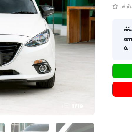
เพิ่ม
ยี่ห้
สภา
ปี:
1
/
19