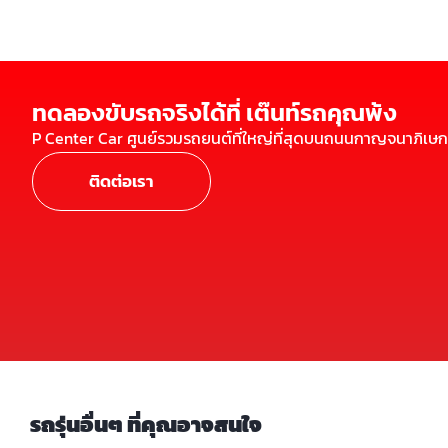
ทดลองขับรถจริงได้ที่ เต๊นท์รถคุณพ้ง
P Center Car ศูนย์รวมรถยนต์ที่ใหญ่ที่สุดบนถนนกาญจนาภิเษก
ติดต่อเรา
รถรุ่นอื่นๆ ที่คุณอาจสนใจ