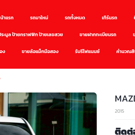
น้าแรก
รถมาใหม่
รถทั้งหมด
เทิร์นรถ
นประมูล ป้ายกราฟฟิก ป้ายเลขสวย
ขายฝากทะเบียนรถ
สอง
ขายล้อแม็กมือสอง
รับรีไฟแนนซ์
คำนวณสิน
ว
MAZD
2015
ติดต