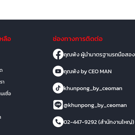
เหลือ
ช่องทางการติดต่อ
คุณพ้ง ผู้นำมาตรฐานรถมือสอง
มด
คุณพ้ง by CEO MAN
เรา
khunpong_by_ceoman
เชื่อ
@khunpong_by_ceoman
า
02-447-9292 (สำนักงานใหญ่)