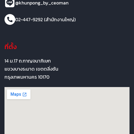
@khunpong_by_ceoman
02-447-9292 (สำนักงานใหญ่)
ที่ตั้ง
14 ม.17 ถ.กาญจนาภิเษก
แขวงบางระมาด เขตตลิ่งชัน
กรุงเทพมหานคร 10170