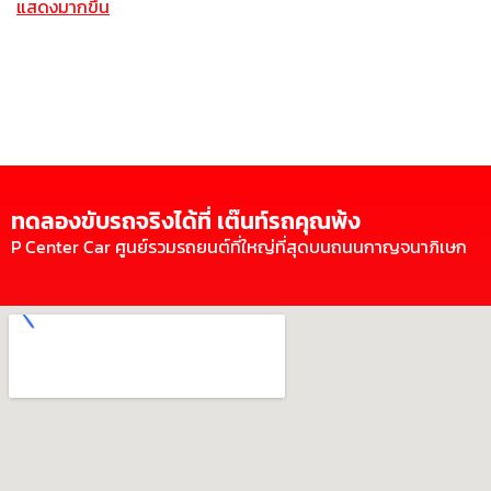
แสดงมากขึ้น
ทดลองขับรถจริงได้ที่ เต๊นท์รถคุณพ้ง
P Center Car ศูนย์รวมรถยนต์ที่ใหญ่ที่สุดบนถนนกาญจนาภิเษก