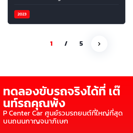
2023
1
/
5
ทดลองขับรถจริงได้ที่ เต๊
นท์รถคุณพ้ง
P Center Car ศูนย์รวมรถยนต์ที่ใหญ่ที่สุด
บนถนนกาญจนาภิเษก