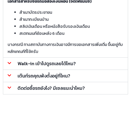
เอกสารสำหรับซื้อรถมือสองเงินผ่อน (จัดไฟแนนซ์)
สำเนาบัตรประชาชน
สำเนาทะเบียนบ้าน
สลิปเงินเดือน หรือหนังสือรับรองเงินเดือน
สเตทเมนท์ย้อนหลัง 6 เดือน
บางกรณี ทางสถาบันทางการเงินอาจมีการขอเอกสารเพิ่มเติ่ม ขึ้นอยู่กับ
หลักเกณฑ์ที่ใช้ครับ
Walk-in เข้าไปดูรถเลยได้ไหม?
เต๊นท์รถคุณพ้งตั้งอยู่ที่ไหน?
ติดต่อซื้อรถยังไง? มีเซลแนะนำไหม?