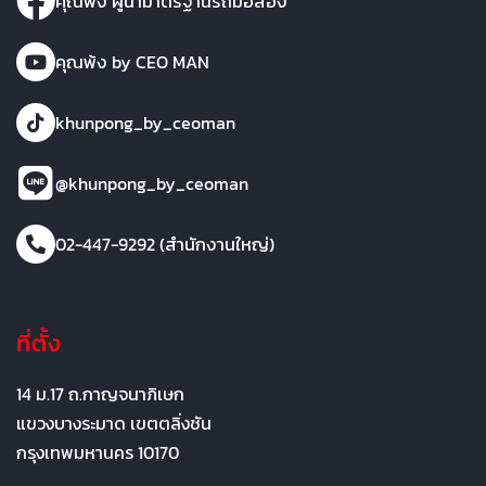
คุณพ้ง ผู้นำมาตรฐานรถมือสอง
คุณพ้ง by CEO MAN
khunpong_by_ceoman
@khunpong_by_ceoman
02-447-9292 (สำนักงานใหญ่)
ที่ตั้ง
14 ม.17 ถ.กาญจนาภิเษก
แขวงบางระมาด เขตตลิ่งชัน
กรุงเทพมหานคร 10170