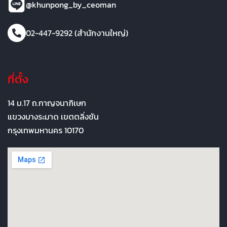
@khunpong_by_ceoman
02-447-9292 (สำนักงานใหญ่)
ที่ตั้ง
14 ม.17 ถ.กาญจนาภิเษก
แขวงบางระมาด เขตตลิ่งชัน
กรุงเทพมหานคร 10170