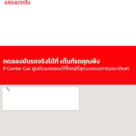
แสดงมากขึ้น
ทดลองขับรถจริงได้ที่ เต๊นท์รถคุณพ้ง
P Center Car ศูนย์รวมรถยนต์ที่ใหญ่ที่สุดบนถนนกาญจนาภิเษก