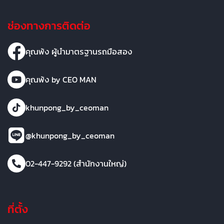
ช่องทางการติดต่อ
คุณพ้ง ผู้นำมาตรฐานรถมือสอง
คุณพ้ง by CEO MAN
khunpong_by_ceoman
@khunpong_by_ceoman
02-447-9292 (สำนักงานใหญ่)
ที่ตั้ง