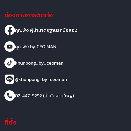
ช่องทางการติดต่อ
คุณพ้ง ผู้นำมาตรฐานรถมือสอง
คุณพ้ง by CEO MAN
khunpong_by_ceoman
@khunpong_by_ceoman
02-447-9292 (สำนักงานใหญ่)
ที่ตั้ง