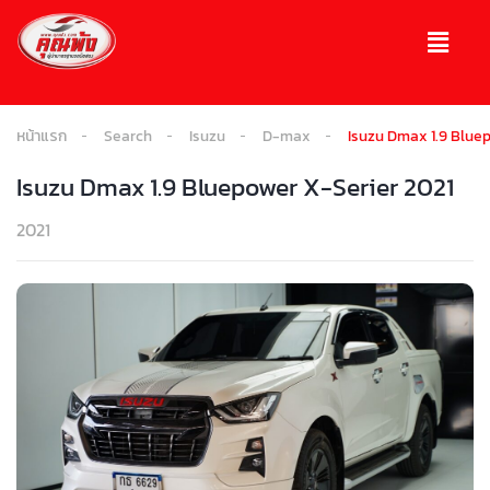
หน้าแรก
Search
Isuzu
D-max
Isuzu Dmax 1.9 Bluep
Isuzu Dmax 1.9 Bluepower X-Serier 2021
2021