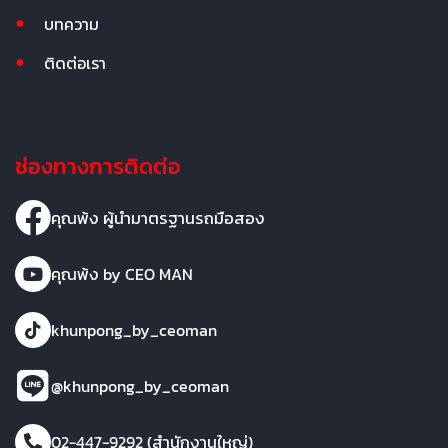
บทความ
ติดต่อเรา
ช่องทางการติดต่อ
คุณพ้ง ผู้นำมาตรฐานรถมือสอง
คุณพ้ง by CEO MAN
khunpong_by_ceoman
@khunpong_by_ceoman
02-447-9292 (สำนักงานใหญ่)